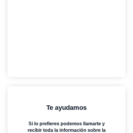
Si necesitas ayuda para la
financiación de tu nueva casa y
deseas una hipoteca con las
mejores condiciones, consúltanos.
MÁS INFORMACIÓN
ESTUDIO GRATIS
Te ayudamos
Si lo prefieres podemos llamarte y
recibir toda la información sobre la