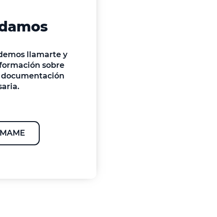
udamos
odemos llamarte y
información sobre
 y documentación
aria.
LÁMAME