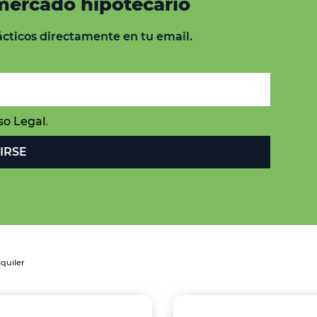
 mercado hipotecario
cticos directamente en tu email.
so Legal
.
IRSE
quiler