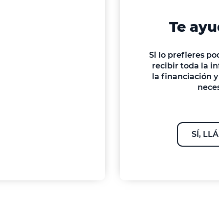
Te ay
poteca?
Si lo prefieres p
recibir toda la 
la financiación
de tu nueva casa y
neces
 condiciones,
SÍ, L
ESTUDIO GRATIS