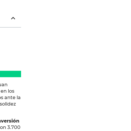
cuan
en los
s ante la
solidez
nversión
ron 3.700