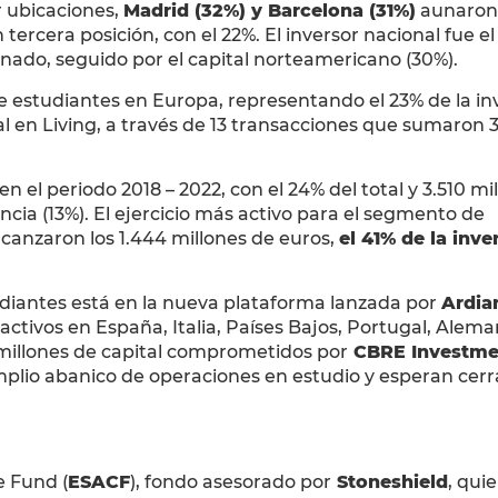
or ubicaciones,
Madrid (32%) y Barcelona (31%)
aunaron 
n tercera posición, con el 22%. El inversor nacional fue e
nado, seguido por el capital norteamericano (30%).
de estudiantes en Europa, representando el 23% de la in
tal en Living, a través de 13 transacciones que sumaron 
el periodo 2018 – 2022, con el 24% del total y 3.510 mi
cia (13%). El ejercicio más activo para el segmento de
lcanzaron los 1.444 millones de euros,
el 41% de la inve
udiantes está en la nueva plataforma lanzada por
Ardia
 activos en España, Italia, Países Bajos, Portugal, Alema
 millones de capital comprometidos por
CBRE Investme
mplio abanico de operaciones en estudio y esperan cerra
 Fund (
ESACF
), fondo asesorado por
Stoneshield
, qui