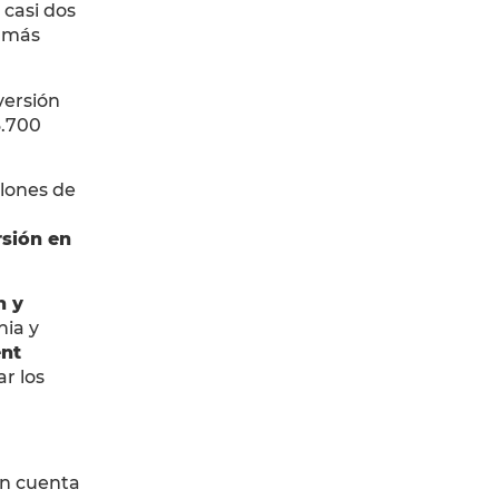
casi dos
l más
versión
3.700
llones de
rsión en
n y
nia y
nt
r los
en cuenta