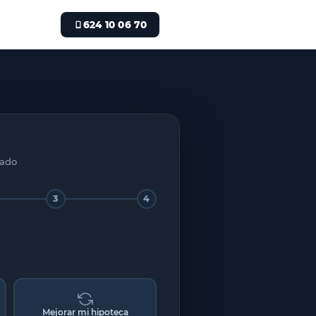
624 10 06 70
zado
3
4
Mejorar mi hipoteca