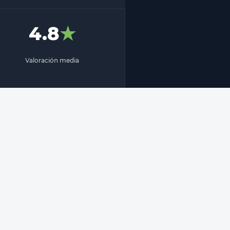
4.8
★
Valoración media