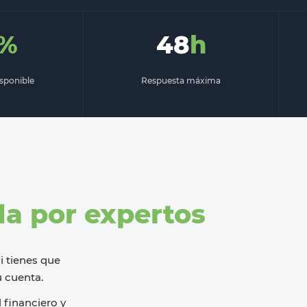
%
48
h
isponible
Respuesta máxima
a por expertos
si
tienes que
 cuenta.
l financiero y