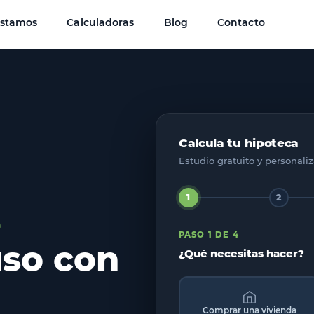
éstamos
Calculadoras
Blog
Contacto
Calcula tu hipoteca
Estudio gratuito y personali
1
2
e
PASO 1 DE 4
uso con
¿Qué necesitas hacer?
Comprar una vivienda