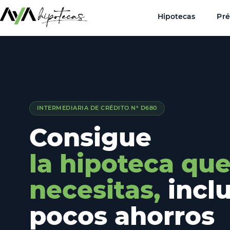
Hipotecas
Pr
INTERMEDIARIA DE CRÉDITO N° D680
Consigue
la hipoteca qu
necesitas,
incl
pocos ahorros