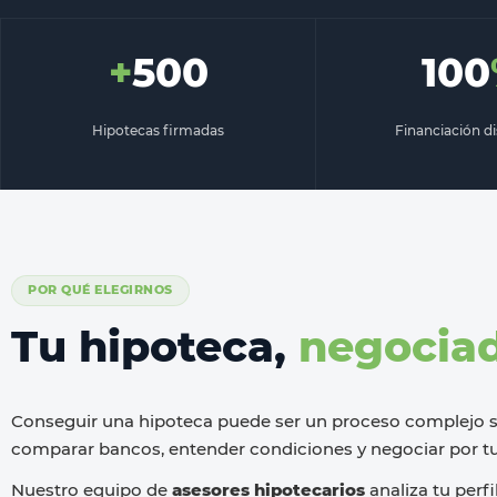
+
500
100
Hipotecas firmadas
Financiación d
POR QUÉ ELEGIRNOS
Tu hipoteca,
negociad
Conseguir una hipoteca puede ser un proceso complejo 
comparar bancos, entender condiciones y negociar por tu
Nuestro equipo de
asesores hipotecarios
analiza tu perfi