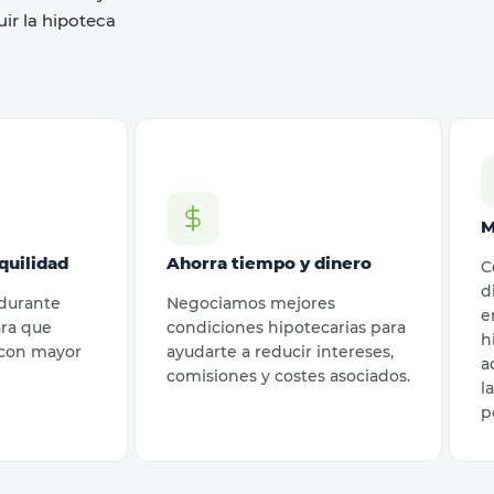
ir la hipoteca
M
quilidad
Ahorra tiempo y dinero
C
d
durante
Negociamos mejores
e
ara que
condiciones hipotecarias para
h
 con mayor
ayudarte a reducir intereses,
a
comisiones y costes asociados.
l
p