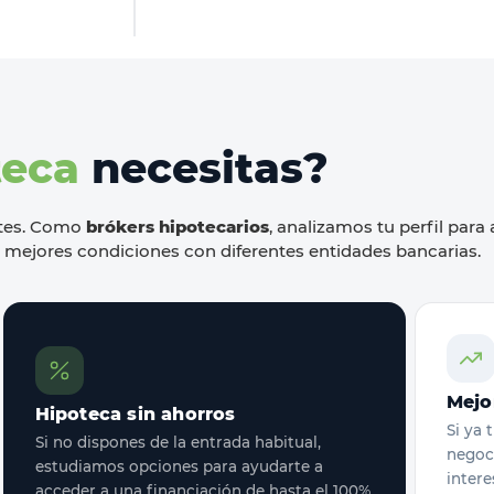
teca
necesitas?
ntes. Como
brókers hipotecarios
, analizamos tu perfil para
s mejores condiciones con diferentes entidades bancarias.
Mejo
Hipoteca sin ahorros
Si ya 
Si no dispones de la entrada habitual,
negoci
estudiamos opciones para ayudarte a
intere
acceder a una financiación de hasta el 100%.