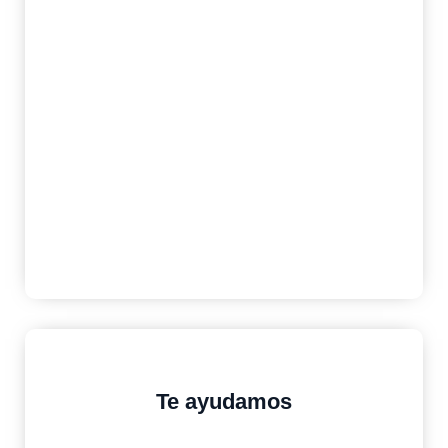
¿Necesitas una hipoteca?
Si necesitas ayuda para la
financiación de tu nueva casa y
deseas una hipoteca con las
mejores condiciones, consúltanos.
MÁS INFORMACIÓN
ESTUDIO GRATIS
Te ayudamos