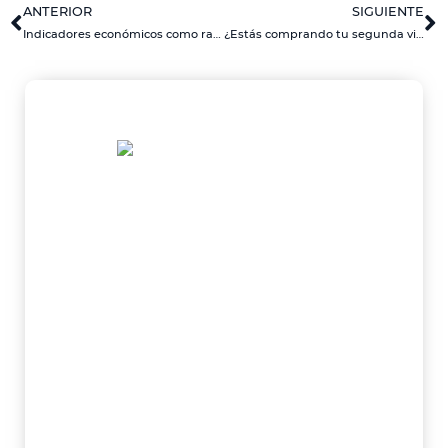
ANTERIOR
SIGUIENTE
Indicadores económicos como rastreadores de tendencia en el sector inmobiliario
¿Estás comprando tu segunda vivienda? En AYA Hipotecas te ayudamos a optimizar la operación
¿Necesitas una
hipoteca?
Si necesitas ayuda para la
financiación de tu nueva casa y
deseas una hipoteca con las
mejores condiciones,
consúltanos.
MÁS INFORMACIÓN