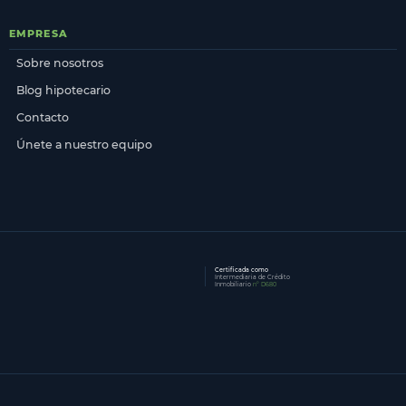
EMPRESA
Sobre nosotros
Blog hipotecario
Contacto
Únete a nuestro equipo
Certificada como
Intermediaria de Crédito
Inmobiliario
n° D680